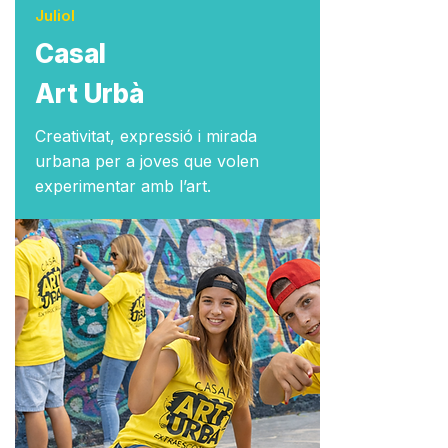
Juliol
Casal
Art Urbà
Creativitat, expressió i mirada
urbana per a joves que volen
experimentar amb l’art.