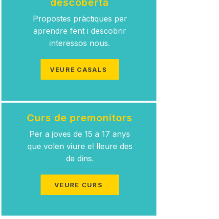
descoberta
Propostes pràctiques per
aprendre fent i descobrir
interessos nous.
VEURE CASALS
Curs de premonitors
Per a joves de 15 a 17 anys
que volen viure el lleure des
de dins.
VEURE CURS