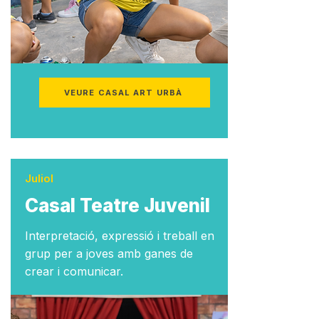
VEURE CASAL ART URBÀ
Juliol
Casal Teatre Juvenil
Interpretació, expressió i treball en
grup per a joves amb ganes de
crear i comunicar.