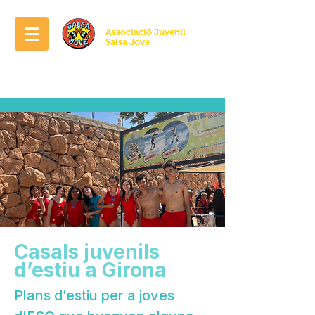
Associació Juvenil
Salsa Jove
Casals juvenils
d’estiu a Girona
Plans d’estiu per a joves