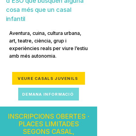
d’ESO que busquen alguna
cosa més que un casal
infantil
Aventura, cuina, cultura urbana,
art, teatre, ciència, grup i
experiències reals per viure l’estiu
amb més autonomia.
VEURE CASALS JUVENILS
DEMANA INFORMACIÓ
INSCRIPCIONS OBERTES ·
PLACES LIMITADES
SEGONS CASAL,