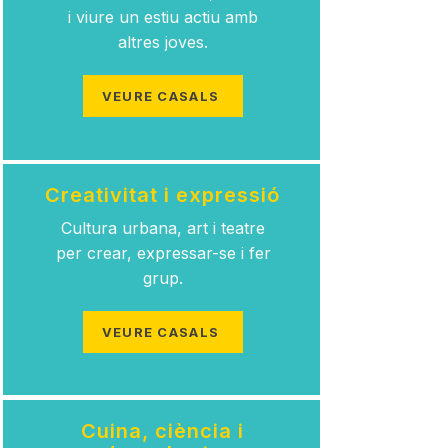
i viure un estiu actiu amb
altres joves.
VEURE CASALS
Creativitat i expressió
Cultura urbana, art i teatre
per crear, expressar-se i fer
grup.
VEURE CASALS
Cuina, ciència i