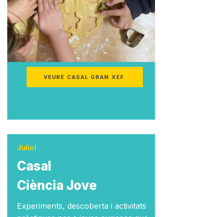
VEURE CASAL GRAN XEF
Juliol
Casal
Ciència Jove
Experiments, descoberta i activitats