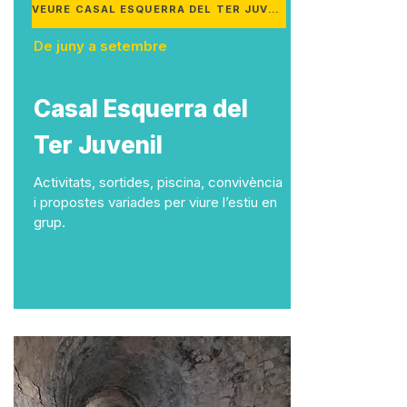
VEURE CASAL ESQUERRA DEL TER JUVENIL
De juny a setembre
Casal Esquerra del
Ter Juvenil
Activitats, sortides, piscina, convivència
i propostes variades per viure l’estiu en
grup.