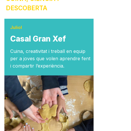
DESCOBERTA
Juliol
Casal Gran Xef
Cuina, creativitat i treball en equip
per a joves que volen aprendre fent
i compartir l’experiència.