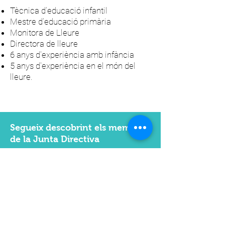
Tècnica d’educació infantil
Mestre d’educació primària
Monitora de Lleure
Directora de lleure
6 anys d'experiència amb infància
5 anys d'experiència en el món del
lleure.
Segueix descobrint els membres
de la Junta Directiva
Vull saber més...
TRUCA'NS:
699 00 85 22
/
esquerradeltersalsajove@gmail.com
/ C/ Josep
Maria Prat 12-14 Girona.